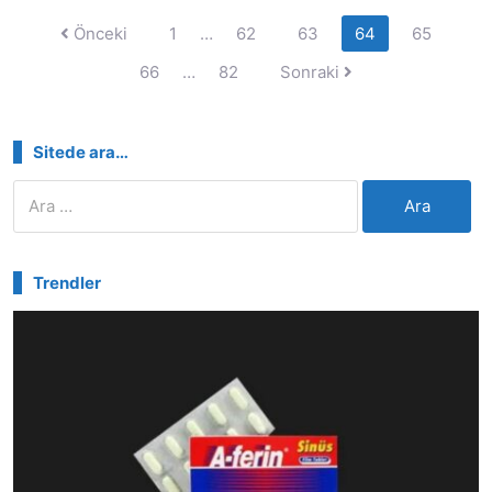
Yazı
Önceki
1
…
62
63
64
65
sayfalandırması
66
…
82
Sonraki
Sitede ara…
Arama:
Trendler