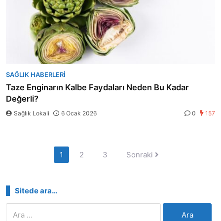
SAĞLIK HABERLERI
Taze Enginarın Kalbe Faydaları Neden Bu Kadar
Değerli?
Sağlık Lokali
6 Ocak 2026
0
157
Yazı
1
2
3
Sonraki
sayfalandırması
Sitede ara…
Arama: