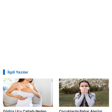
İlgili Yazılar
Göğüs Ucu Çatlağı Neden
Çocuklarda Bahar Alerjisi