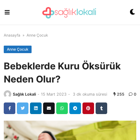
Skip
to
content
Anasayfa
»
Anne Çocuk
Anne Çocuk
Bebeklerde Kuru Öksürük
Neden Olur?
Sağlık Lokali
-
15 Mart 2023
-
3 dk okuma süresi
255
0