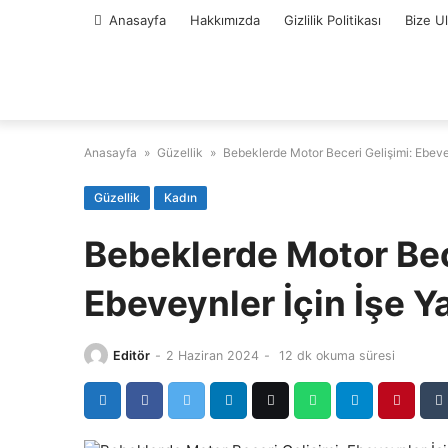
Skip
Anasayfa
Hakkımızda
Gizlilik Politikası
Bize U
to
content
Anasayfa
»
Güzellik
»
Bebeklerde Motor Beceri Gelişimi: Ebeve
Güzellik
Kadın
Bebeklerde Motor Bec
Ebeveynler İçin İşe 
Editör
-
2 Haziran 2024
-
12 dk okuma süresi