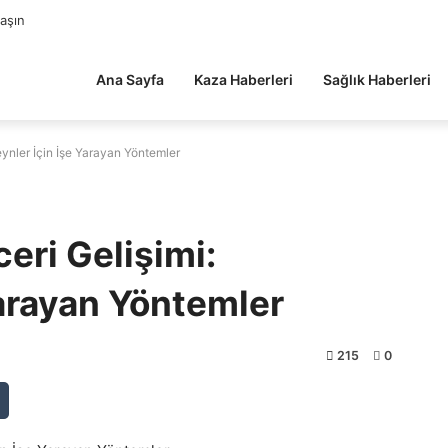
laşın
Ana Sayfa
Kaza Haberleri
Sağlık Haberleri
ynler İçin İşe Yarayan Yöntemler
eri Gelişimi:
Yarayan Yöntemler
215
0