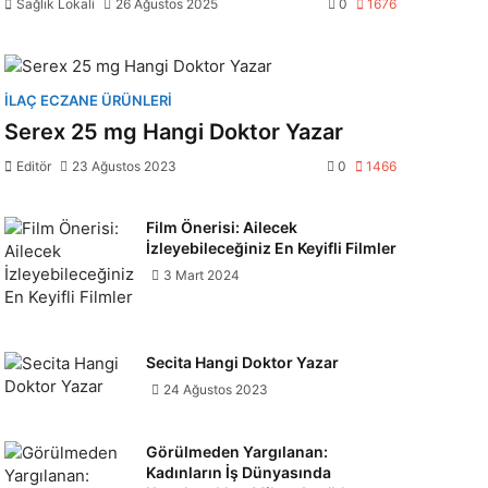
Sağlık Lokali
26 Ağustos 2025
0
1676
İLAÇ ECZANE ÜRÜNLERI
Serex 25 mg Hangi Doktor Yazar
Editör
23 Ağustos 2023
0
1466
Film Önerisi: Ailecek
İzleyebileceğiniz En Keyifli Filmler
3 Mart 2024
Secita Hangi Doktor Yazar
24 Ağustos 2023
Görülmeden Yargılanan:
Kadınların İş Dünyasında