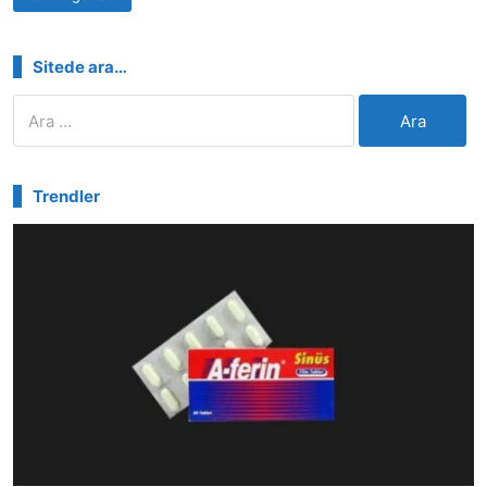
Sitede ara…
Arama:
Trendler