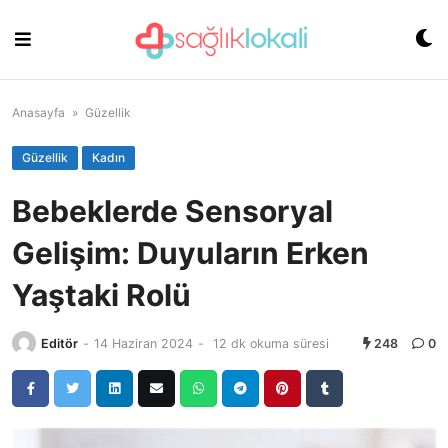
Skip
to
content
Anasayfa
»
Güzellik
Güzellik
Kadın
Bebeklerde Sensoryal
Gelişim: Duyuların Erken
Yaştaki Rolü
Editör
-
14 Haziran 2024
-
12 dk okuma süresi
248
0