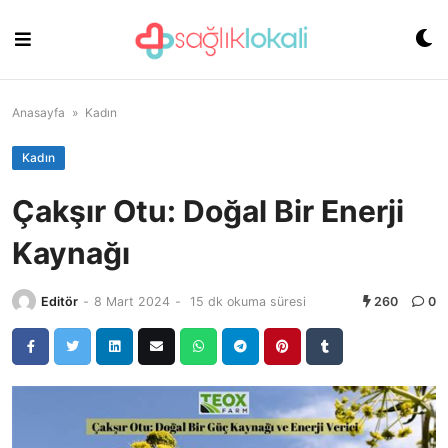
Skip
to
content
Anasayfa
»
Kadın
Kadın
Çakşır Otu: Doğal Bir Enerji
Kaynağı
Editör
-
8 Mart 2024
-
15 dk okuma süresi
260
0