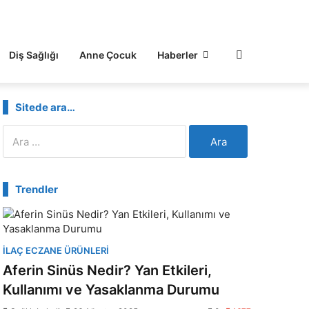
Diş Sağlığı
Anne Çocuk
Haberler
Sitede ara…
Arama:
Trendler
İLAÇ ECZANE ÜRÜNLERI
Aferin Sinüs Nedir? Yan Etkileri,
Kullanımı ve Yasaklanma Durumu