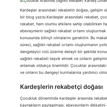
Kardeşler arasındaki rekabetin doğası, gelişim sür
bir blog yazısı.Kardeşler arasındaki rekabet, çoc
rekabet, hem olumlu etkilere sahip olabilirken he
ebeveynlerin sağlıklı rekabet ortamı oluşturmak
konusunda bilinçli olmalarını gerektirir. Bu maka
süreci, sağlıklı rekabet ortamı oluşturmanın yollar
dengeleyici rolü üzerine detaylı bir şekilde kon
sağlıklı rekabeti teşvik etmek ve onların gelişi
anlamak oldukça önemlidir. Çocuklar arasındaki re
ve onların bu dengeyi kurmalarına yardımcı olman
Kardeşlerin rekabetçi doğası
Çocukluk döneminde kardeşler arasında rekabet 
kaynakların paylaşılması, ebeveynlerin dikkatin