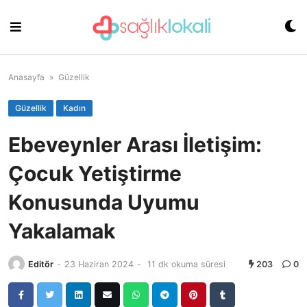
Skip
to
content
Anasayfa
»
Güzellik
Güzellik
Kadın
Ebeveynler Arası İletişim:
Çocuk Yetiştirme
Konusunda Uyumu
Yakalamak
Editör
-
23 Haziran 2024
-
11 dk okuma süresi
203
0