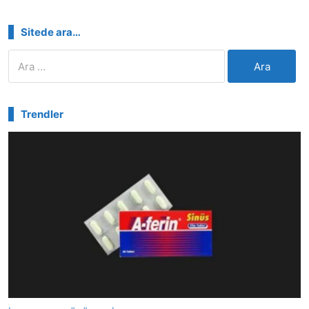
Sitede ara…
Arama:
Trendler