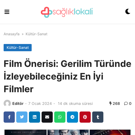
Skip
to
content
Anasayfa
»
Kültür-Sanat
Kültür-Sanat
Film Önerisi: Gerilim Türünde
İzleyebileceğiniz En İyi
Filmler
Editör
-
7 Ocak 2024
-
14 dk okuma süresi
268
0