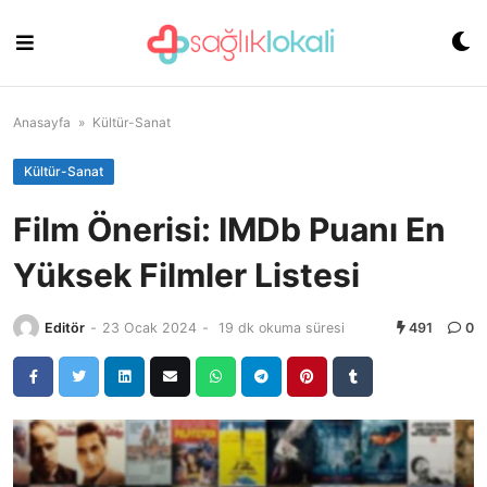
Skip
to
content
Anasayfa
»
Kültür-Sanat
Kültür-Sanat
Film Önerisi: IMDb Puanı En
Yüksek Filmler Listesi
Editör
-
23 Ocak 2024
-
19 dk okuma süresi
491
0