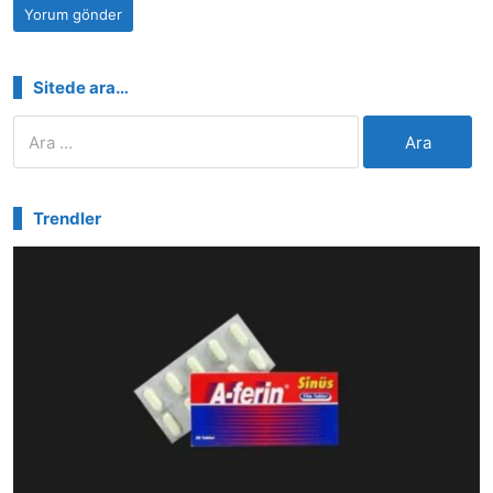
Sitede ara…
Arama:
Trendler