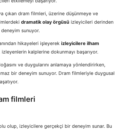
icileri etkilemeyi başarıyor.
aya çıkan dram filmleri, üzerine düşünmeye ve
ilmlerdeki
dramatik olay örgüsü
izleyicileri derinden
ir deneyim sunuyor.
lanından hikayeleri işleyerek
izleyicilere ilham
k izleyenlerin kalplerine dokunmayı başarıyor.
n doğasını ve duygularını anlamaya yönlendirirken,
ulmaz bir deneyim sunuyor. Dram filmleriyle duygusal
aşatıyor.
am filmleri
dolu olup, izleyicilere gerçekçi bir deneyim sunar. Bu