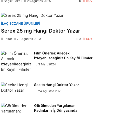
Sağlık Lokali
26 Ağustos 2025
0
1677
İLAÇ ECZANE ÜRÜNLERI
Serex 25 mg Hangi Doktor Yazar
Editör
23 Ağustos 2023
0
1474
Film Önerisi: Ailecek
İzleyebileceğiniz En Keyifli Filmler
3 Mart 2024
Secita Hangi Doktor Yazar
24 Ağustos 2023
Görülmeden Yargılanan:
Kadınların İş Dünyasında