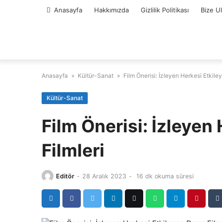
Skip
Anasayfa
Hakkımızda
Gizlilik Politikası
Bize U
to
content
Anasayfa
»
Kültür-Sanat
»
Film Önerisi: İzleyen Herkesi Etkile
Kültür-Sanat
Film Önerisi: İzleyen
Filmleri
Editör
-
28 Aralık 2023
-
16 dk okuma süresi