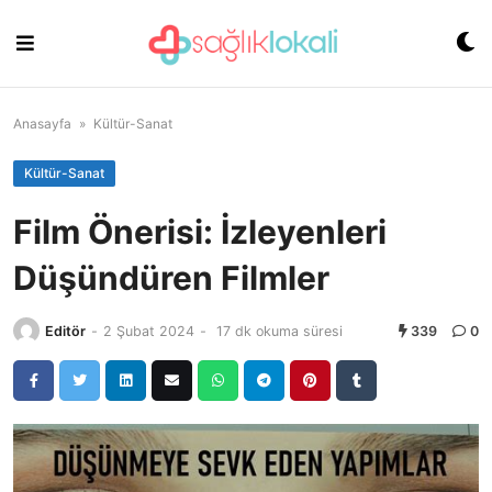
Skip
to
content
Anasayfa
»
Kültür-Sanat
Kültür-Sanat
Film Önerisi: İzleyenleri
Düşündüren Filmler
Editör
-
2 Şubat 2024
-
17 dk okuma süresi
339
0