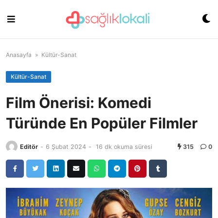
Skip
to
content
Anasayfa
»
Kültür-Sanat
Kültür-Sanat
Film Önerisi: Komedi
Türünde En Popüler Filmler
Editör
-
6 Şubat 2024
-
16 dk okuma süresi
315
0