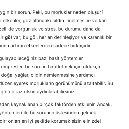
yaygın bir sorun. Peki, bu morluklar neden oluşur?
 etkenler, göz altındaki cildin incelmesine ve kan
zellikle yorgunluk ve stres, bu durumu daha da
bir
göl
var; bu göl, her an derinleşiyor ve karanlık bir
ümünü artıran etkenlerden sadece birkaçıdır.
gulayabileceğiniz bazı basit yöntemler
ompresler, bu sorunu hafifletmek için oldukça
bi doğal yağlar, cildin nemlenmesine yardımcı
düzenleyerek morlukların görünümünü azaltabilir. Bu
gölü biraz olsun aydınlatabilirsiniz.
ızdan kaynaklanan birçok faktörden etkilenir. Ancak,
 yöntemleri ile bu sorunun üstesinden gelmek
; onları en iyi şekilde korumak sizin elinizde!