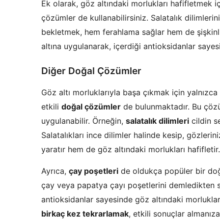
Ek olarak, göz altındaki morlukları hafifletmek i
çözümler de kullanabilirsiniz. Salatalık dilimleri
bekletmek, hem ferahlama sağlar hem de şişkinli
altına uygulanarak, içerdiği antioksidanlar saye
Diğer Doğal Çözümler
Göz altı morluklarıyla başa çıkmak için yalnızca
etkili
doğal çözümler
de bulunmaktadır. Bu çöz
uygulanabilir. Örneğin,
salatalık dilimleri
cildin s
Salatalıkları ince dilimler halinde kesip, gözlerin
yaratır hem de göz altındaki morlukları hafifletir.
Ayrıca,
çay poşetleri
de oldukça popüler bir doğ
çay veya papatya çayı poşetlerini demledikten s
antioksidanlar sayesinde göz altındaki morlukla
birkaç kez tekrarlamak
, etkili sonuçlar almanıza