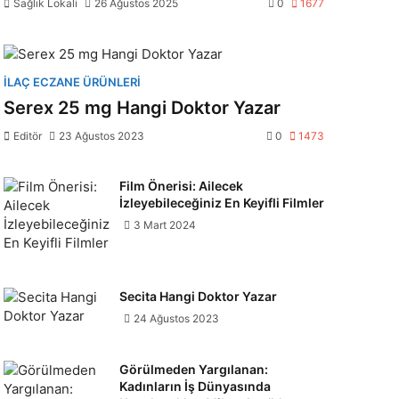
Sağlık Lokali
26 Ağustos 2025
0
1677
İLAÇ ECZANE ÜRÜNLERI
Serex 25 mg Hangi Doktor Yazar
Editör
23 Ağustos 2023
0
1473
Film Önerisi: Ailecek
İzleyebileceğiniz En Keyifli Filmler
3 Mart 2024
Secita Hangi Doktor Yazar
24 Ağustos 2023
Görülmeden Yargılanan:
Kadınların İş Dünyasında