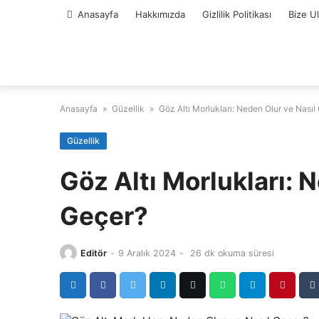
Skip
Anasayfa
Hakkımızda
Gizlilik Politikası
Bize U
to
content
Anasayfa
»
Güzellik
»
Göz Altı Morlukları: Neden Olur ve Nasıl
Güzellik
Göz Altı Morlukları: 
Geçer?
Editör
-
9 Aralık 2024
-
26 dk okuma süresi