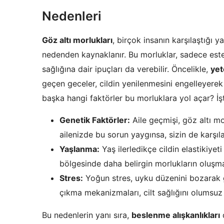
Nedenleri
Göz altı morlukları
, birçok insanın karşılaştığı 
nedenden kaynaklanır. Bu morluklar, sadece est
sağlığına dair ipuçları da verebilir. Öncelikle,
yet
geçen geceler, cildin yenilenmesini engelleyerek
başka hangi faktörler bu morluklara yol açar? İşt
Genetik Faktörler:
Aile geçmişi, göz altı mo
ailenizde bu sorun yaygınsa, sizin de karşıla
Yaşlanma:
Yaş ilerledikçe cildin elastikiyet
bölgesinde daha belirgin morlukların oluşma
Stres:
Yoğun stres, uyku düzenini bozarak gö
çıkma mekanizmaları, cilt sağlığını olumsuz e
Bu nedenlerin yanı sıra,
beslenme alışkanlıkları
d