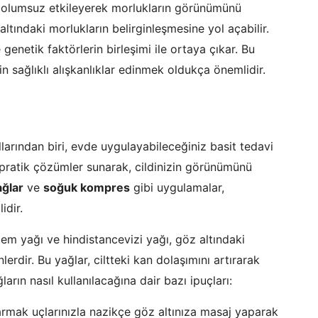
ını olumsuz etkileyerek morlukların görünümünü
z altındaki morlukların belirginleşmesine yol açabilir.
genetik faktörlerin birleşimi ile ortaya çıkar. Bu
 sağlıklı alışkanlıklar edinmek oldukça önemlidir.
llarından biri, evde uygulayabileceğiniz basit tedavi
pratik çözümler sunarak, cildinizin görünümünü
ağlar
ve
soğuk kompres
gibi uygulamalar,
idir.
m yağı ve hindistancevizi yağı, göz altındaki
lerdir. Bu yağlar, ciltteki kan dolaşımını artırarak
arın nasıl kullanılacağına dair bazı ipuçları:
mak uçlarınızla nazikçe göz altınıza masaj yaparak