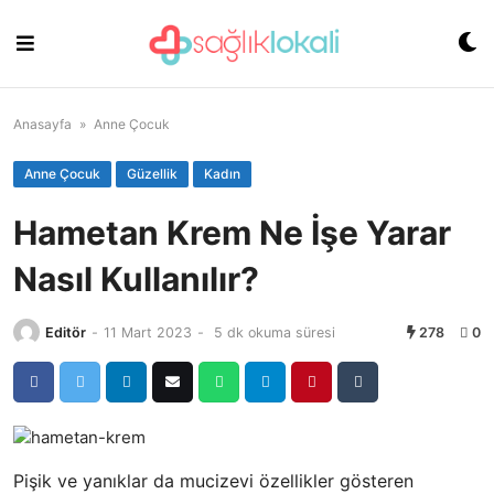
Skip
to
content
Anasayfa
»
Anne Çocuk
Anne Çocuk
Güzellik
Kadın
Hametan Krem Ne İşe Yarar
Nasıl Kullanılır?
Editör
-
11 Mart 2023
-
5 dk okuma süresi
278
0
Pişik ve yanıklar da mucizevi özellikler gösteren