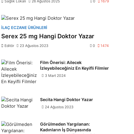
Sağlık Lokali
26 Ağustos 2025
0
1679
İLAÇ ECZANE ÜRÜNLERI
Serex 25 mg Hangi Doktor Yazar
Editör
23 Ağustos 2023
0
1474
Film Önerisi: Ailecek
İzleyebileceğiniz En Keyifli Filmler
3 Mart 2024
Secita Hangi Doktor Yazar
24 Ağustos 2023
Görülmeden Yargılanan:
Kadınların İş Dünyasında