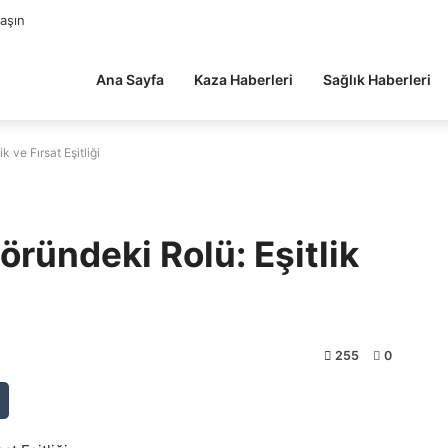
laşın
Ana Sayfa
Kaza Haberleri
Sağlık Haberleri
k ve Fırsat Eşitliği
öründeki Rolü: Eşitlik
255
0