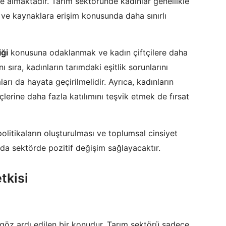
le almaktadır. Tarım sektöründe kadınlar genellikle
 ve kaynaklara erişim konusunda daha sınırlı
iği
konusuna odaklanmak ve kadın çiftçilere daha
ıra, kadınların tarımdaki eşitlik sorunlarını
rı da hayata geçirilmelidir. Ayrıca, kadınların
çlerine daha fazla katılımını teşvik etmek de fırsat
 politikaların oluşturulması ve toplumsal cinsiyet
da sektörde pozitif değişim sağlayacaktır.
tkisi
 göz ardı edilen bir konudur. Tarım sektörü sadece