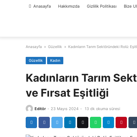
Skip
Anasayfa
Hakkımızda
Gizlilik Politikası
Bize U
to
content
Anasayfa
»
Güzellik
»
Kadınların Tarım Sektöründeki Rolü: Eşitli
Güzellik
Kadın
Kadınların Tarım Sekt
ve Fırsat Eşitliği
Editör
-
23 Mayıs 2024
-
13 dk okuma süresi