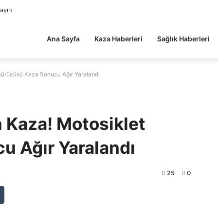
laşın
Ana Sayfa
Kaza Haberleri
Sağlık Haberleri
 Sürücüsü Kaza Sonucu Ağır Yaralandı
n Kaza! Motosiklet
u Ağır Yaralandı
25
0