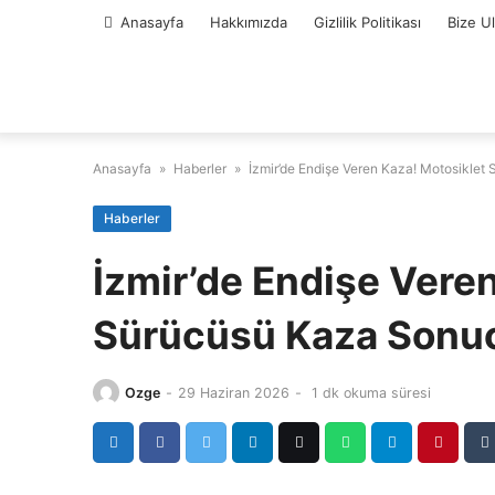
Skip
Anasayfa
Hakkımızda
Gizlilik Politikası
Bize U
to
content
Anasayfa
»
Haberler
»
İzmir’de Endişe Veren Kaza! Motosiklet
Haberler
İzmir’de Endişe Vere
Sürücüsü Kaza Sonuc
Ozge
-
29 Haziran 2026
-
1 dk okuma süresi