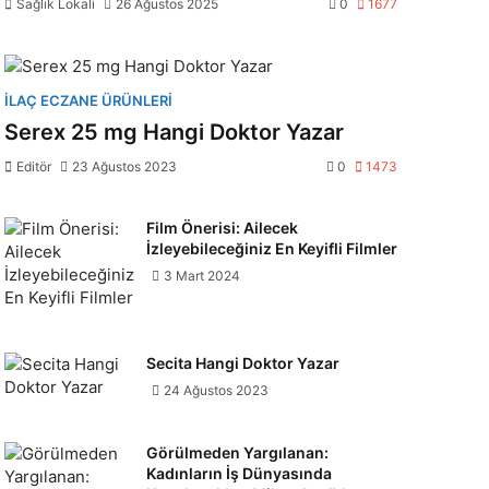
Sağlık Lokali
26 Ağustos 2025
0
1677
İLAÇ ECZANE ÜRÜNLERI
Serex 25 mg Hangi Doktor Yazar
Editör
23 Ağustos 2023
0
1473
Film Önerisi: Ailecek
İzleyebileceğiniz En Keyifli Filmler
3 Mart 2024
Secita Hangi Doktor Yazar
24 Ağustos 2023
Görülmeden Yargılanan:
Kadınların İş Dünyasında