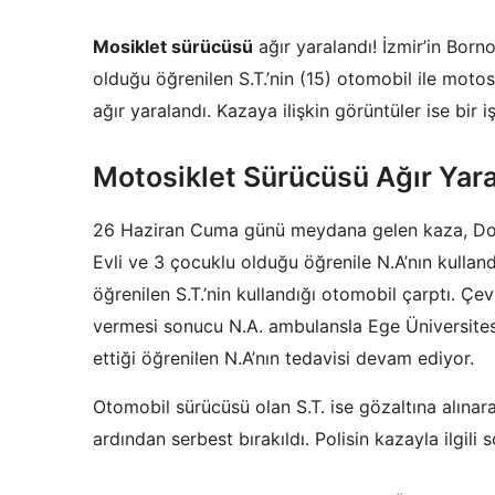
Mosiklet sürücüsü
ağır yaralandı! İzmir’in Bor
olduğu öğrenilen S.T.’nin (15) otomobil ile moto
ağır yaralandı. Kazaya ilişkin görüntüler ise bir 
Motosiklet Sürücüsü Ağır Yara
26 Haziran Cuma günü meydana gelen kaza, Doğa
Evli ve 3 çocuklu olduğu öğrenile N.A’nın kullan
öğrenilen S.T.’nin kullandığı otomobil çarptı. Çe
vermesi sonucu N.A. ambulansla Ege Üniversitesi
ettiği öğrenilen N.A’nın tedavisi devam ediyor.
Otomobil sürücüsü olan S.T. ise gözaltına alına
ardından serbest bırakıldı. Polisin kazayla ilgili 
Yazı