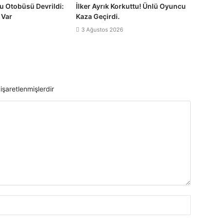
u Otobüsü Devrildi:
İlker Ayrık Korkuttu! Ünlü Oyuncu
 Var
Kaza Geçirdi.
3 Ağustos 2026
 işaretlenmişlerdir