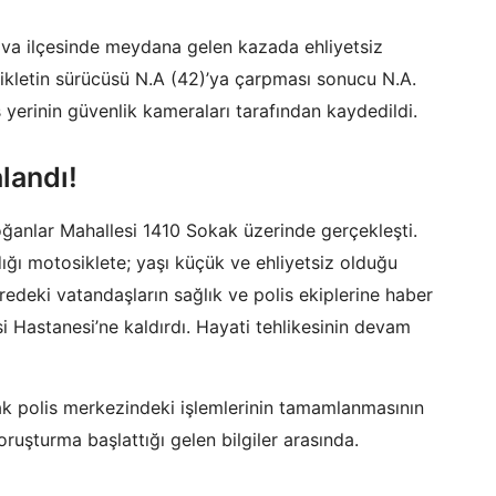
nova ilçesinde meydana gelen kazada ehliyetsiz
sikletin sürücüsü N.A (42)’ya çarpması sonucu N.A.
iş yerinin güvenlik kameraları tarafından kaydedildi.
landı!
nlar Mahallesi 1410 Sokak üzerinde gerçekleşti.
dığı motosiklete; yaşı küçük ve ehliyetsiz olduğu
vredeki vatandaşların sağlık ve polis ekiplerine haber
 Hastanesi’ne kaldırdı. Hayati tehlikesinin devam
rak polis merkezindeki işlemlerinin tamamlanmasının
soruşturma başlattığı gelen bilgiler arasında.