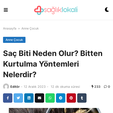
Skip
to
content
Anasayfa
»
Anne Çocuk
Anne Çocuk
Saç Biti Neden Olur? Bitten
Kurtulma Yöntemleri
Nelerdir?
Editör
-
12 Aralık 2023
-
12 dk okuma süresi
233
0