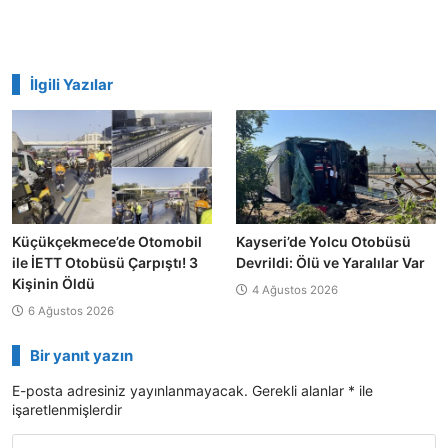
İlgili Yazılar
Küçükçekmece’de Otomobil
Kayseri’de Yolcu Otobüsü
ile İETT Otobüsü Çarpıştı! 3
Devrildi: Ölü ve Yaralılar Var
Kişinin Öldü
4 Ağustos 2026
6 Ağustos 2026
Bir yanıt yazın
E-posta adresiniz yayınlanmayacak.
Gerekli alanlar
*
ile
işaretlenmişlerdir