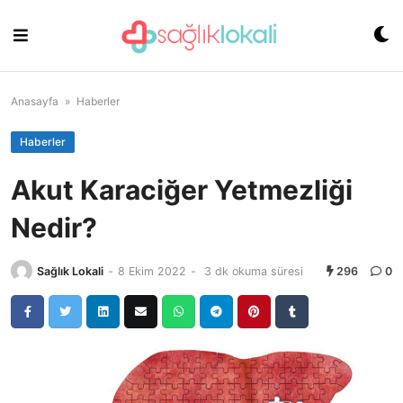
Skip
to
content
Anasayfa
»
Haberler
Haberler
Akut Karaciğer Yetmezliği
Nedir?
Sağlık Lokali
-
8 Ekim 2022
-
3 dk okuma süresi
296
0