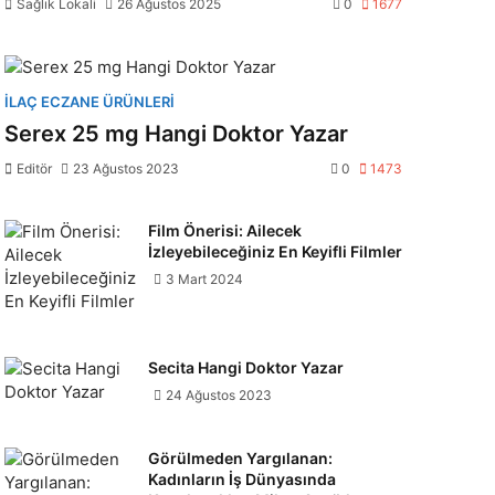
Sağlık Lokali
26 Ağustos 2025
0
1677
İLAÇ ECZANE ÜRÜNLERI
Serex 25 mg Hangi Doktor Yazar
Editör
23 Ağustos 2023
0
1473
Film Önerisi: Ailecek
İzleyebileceğiniz En Keyifli Filmler
3 Mart 2024
Secita Hangi Doktor Yazar
24 Ağustos 2023
Görülmeden Yargılanan:
Kadınların İş Dünyasında