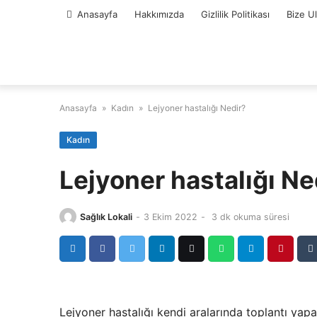
Skip
Anasayfa
Hakkımızda
Gizlilik Politikası
Bize U
to
content
Anasayfa
»
Kadın
»
Lejyoner hastalığı Nedir?
Kadın
Lejyoner hastalığı Ne
Sağlık Lokali
-
3 Ekim 2022
-
3 dk okuma süresi
Lejyoner hastalığı kendi aralarında toplantı yapan