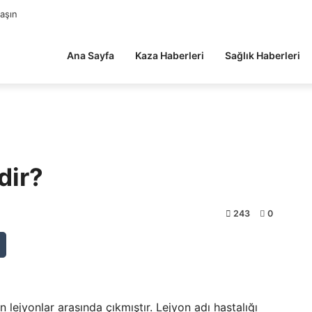
laşın
Ana Sayfa
Kaza Haberleri
Sağlık Haberleri
dir?
243
0
 lejyonlar arasında çıkmıştır. Lejyon adı hastalığı