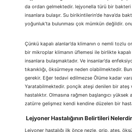
da ordan gelmektedir. lejyonella türü bir bakteri 
insanlara bulaşır. Su birikintilerin’de hava’da ba
yoğunluk’ta bulunması çok mümkün değildir. onun i
Çünkü kapalı alanlar’da klimanın o nemli tozlu 
bir mikroplar klimanın üflemesi ile birlikte kapal
insanlara bulaşmaktadır. Ve insanlar’da enfeksiyo
tıkanıklığı, öksürmeye neden olabilmektedir. Bunl
gerekir. Eğer tedavi edilmezse Ölüme kadar varab
Yaratabilmektedir. ponçik ateşi denilen bir ateş 
hastalıktır. Olmasına rağmen başlangıcı yüksek at
zatürre gelişmez kendi kendine düzelen bir hastal
Lejyoner Hastalığının Belirtileri Nelerdi
Lejyoner hastalığı ilk önce nezle, grip, ateş, öksü