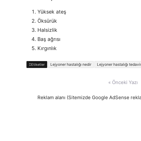
Yüksek ateş
Öksürük
Halsizlik
Baş ağrısı
Kırgınlık
Lejyoner hastalığı nedir
Lejyoner hastalığı tedavi
Etiketler
Yazı
« Önceki Yazı
gezinmesi
Reklam alanı (Sitemizde Google AdSense reklam