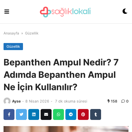
Skip
to
content
Anasayfa
»
Güzellik
Güzellik
Bepanthen Ampul Nedir? 7
Adımda Bepanthen Ampul
Ne İçin Kullanılır?
Ayse
-
8 Nisan 2026
-
7 dk okuma süresi
158
0