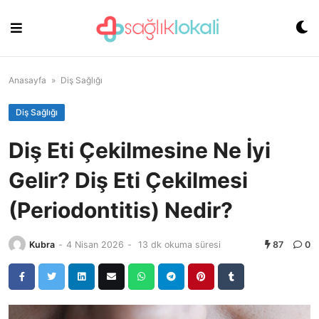
Skip
to
content
Anasayfa
»
Diş Sağlığı
Diş Sağlığı
Diş Eti Çekilmesine Ne İyi
Gelir? Diş Eti Çekilmesi
(Periodontitis) Nedir?
Kubra
-
4 Nisan 2026
-
13 dk okuma süresi
87
0