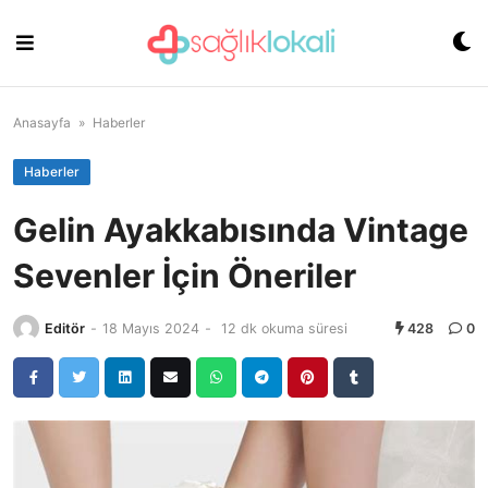
Skip
to
content
Anasayfa
»
Haberler
Haberler
Gelin Ayakkabısında Vintage
Sevenler İçin Öneriler
Editör
-
18 Mayıs 2024
-
12 dk okuma süresi
428
0