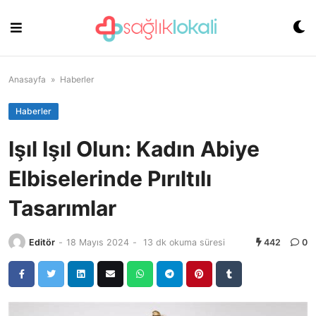
Skip
to
content
Anasayfa
»
Haberler
Haberler
Işıl Işıl Olun: Kadın Abiye
Elbiselerinde Pırıltılı
Tasarımlar
Editör
-
18 Mayıs 2024
-
13 dk okuma süresi
442
0