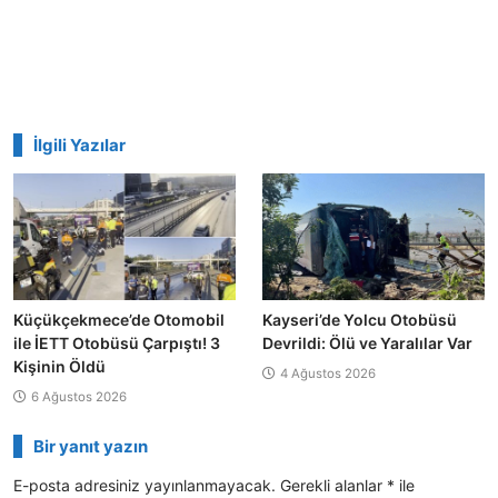
İlgili Yazılar
Küçükçekmece’de Otomobil
Kayseri’de Yolcu Otobüsü
ile İETT Otobüsü Çarpıştı! 3
Devrildi: Ölü ve Yaralılar Var
Kişinin Öldü
4 Ağustos 2026
6 Ağustos 2026
Bir yanıt yazın
E-posta adresiniz yayınlanmayacak.
Gerekli alanlar
*
ile