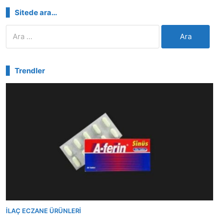
Sitede ara…
Arama:
Trendler
İLAÇ ECZANE ÜRÜNLERI